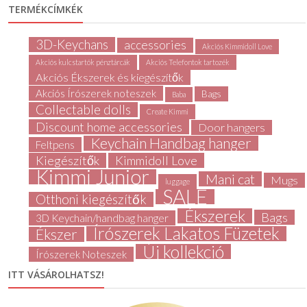
TERMÉKCÍMKÉK
3D-Keychans
accessories
Akciós Kimmidoll Love
Akciós kulcstartók pénztárcák
Akciós Telefontok tartozék
Akciós Ékszerek és kiegészítők
Akciós Írószerek noteszek
Bags
Baba
Collectable dolls
Create Kimmi
Discount home accessories
Door hangers
Keychain Handbag hanger
Feltpens
Kiegészítők
Kimmidoll Love
Kimmi Junior
Mani cat
Mugs
luggage
SALE
Otthoni kiegészítők
Ékszerek
Bags
3D Keychain/handbag hanger
Írószerek Lakatos Füzetek
Ékszer
Új kollekció
Írószerek Noteszek
ITT VÁSÁROLHATSZ!