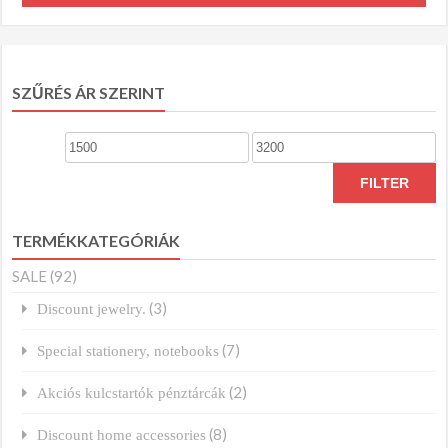
SZŰRÉS ÁR SZERINT
Min
Max
price
price
FILTER
TERMÉKKATEGÓRIÁK
SALE
(92)
(3)
Discount jewelry.
(7)
Special stationery, notebooks
(2)
Akciós kulcstartók pénztárcák
(8)
Discount home accessories