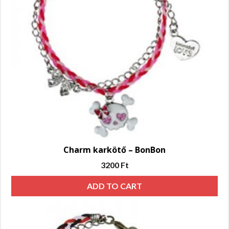
Charm karkötő – BonBon
3200
Ft
ADD TO CART