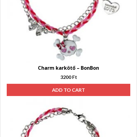
Charm karkötő – BonBon
3200
Ft
ADD TO CART