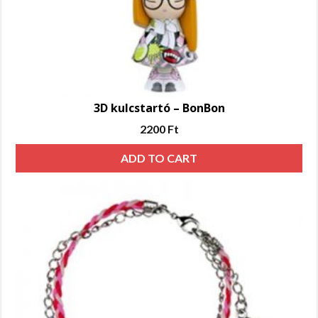
3D kulcstartó – BonBon
2200
Ft
ADD TO CART