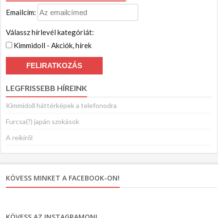
Emailcím:
Válassz hírlevél kategóriát:
Kimmidoll - Akciók, hírek
LEGFRISSEBB HÍREINK
Kimmidoll háttérképek a telefonodra
Furcsa(?) japán szokások
A reikiről
KÖVESS MINKET A FACEBOOK-ON!
KÖVESS AZ INSTAGRAMON!