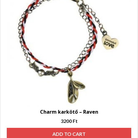
Charm karkötő – Raven
3200
Ft
ADD TO CART