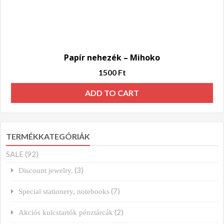
Papír nehezék – Mihoko
1500
Ft
ADD TO CART
TERMÉKKATEGÓRIÁK
SALE
(92)
(3)
Discount jewelry.
(7)
Special stationery, notebooks
(2)
Akciós kulcstartók pénztárcák