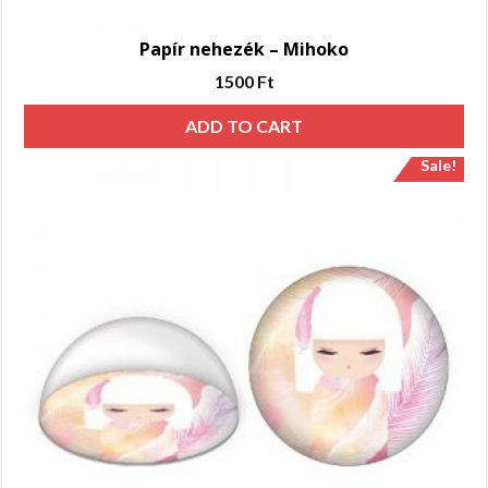
Papír nehezék – Mihoko
1500
Ft
ADD TO CART
Sale!