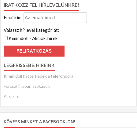
for:
IRATKOZZ FEL HÍRLEVELÜNKRE!
Emailcím:
Válassz hírlevél kategóriát:
Kimmidoll - Akciók, hírek
LEGFRISSEBB HÍREINK
Kimmidoll háttérképek a telefonodra
Furcsa(?) japán szokások
A reikiről
KÖVESS MINKET A FACEBOOK-ON!