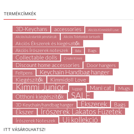
TERMÉKCÍMKÉK
3D-Keychans
accessories
Akciós Kimmidoll Love
Akciós kulcstartók pénztárcák
Akciós Telefontok tartozék
Akciós Ékszerek és kiegészítők
Akciós Írószerek noteszek
Bags
Baba
Collectable dolls
Create Kimmi
Discount home accessories
Door hangers
Keychain Handbag hanger
Feltpens
Kiegészítők
Kimmidoll Love
Kimmi Junior
Mani cat
Mugs
luggage
SALE
Otthoni kiegészítők
Ékszerek
Bags
3D Keychain/handbag hanger
Írószerek Lakatos Füzetek
Ékszer
Új kollekció
Írószerek Noteszek
ITT VÁSÁROLHATSZ!