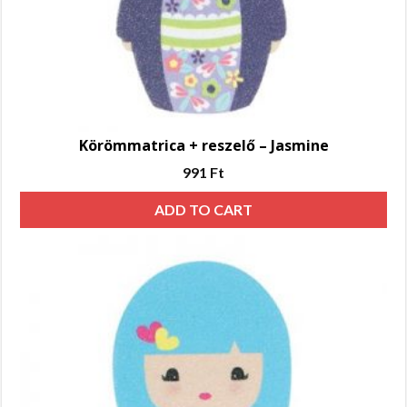
Körömmatrica + reszelő – Jasmine
991
Ft
ADD TO CART