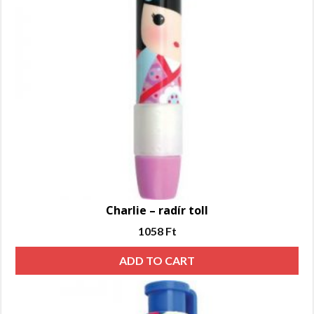
Charlie – radír toll
1058
Ft
ADD TO CART