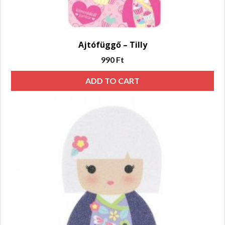
Ajtófüggő – Tilly
990
Ft
ADD TO CART