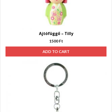
Ajtófüggő – Tilly
1500
Ft
ADD TO CART