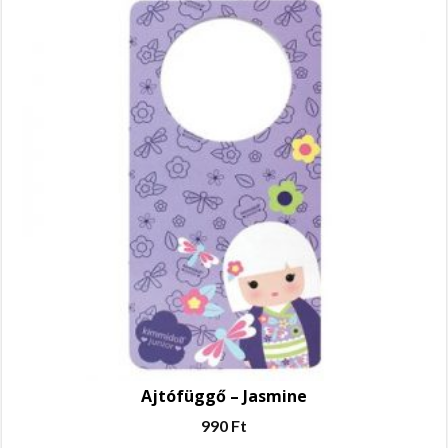
Ajtófüggő – Jasmine
990
Ft