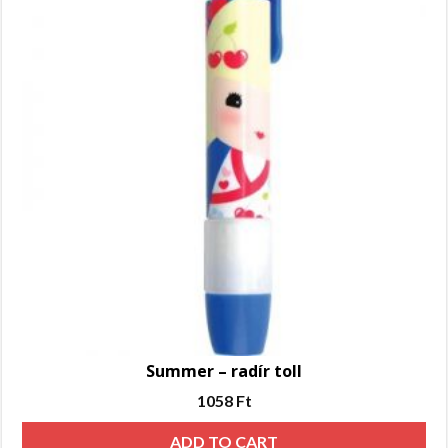
Summer – radír toll
1058
Ft
ADD TO CART