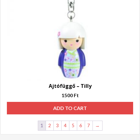
Ajtófüggő – Tilly
1500
Ft
ADD TO CART
1
2
3
4
5
6
7
→