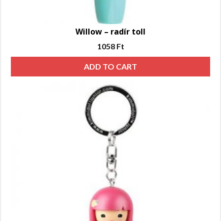
Willow – radír toll
1058
Ft
ADD TO CART