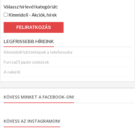
Válassz hírlevél kategóriát:
Kimmidoll - Akciók, hírek
LEGFRISSEBB HÍREINK
Kimmidoll háttérképek a telefonodra
Furcsa(?) japán szokások
A reikiről
KÖVESS MINKET A FACEBOOK-ON!
KÖVESS AZ INSTAGRAMON!