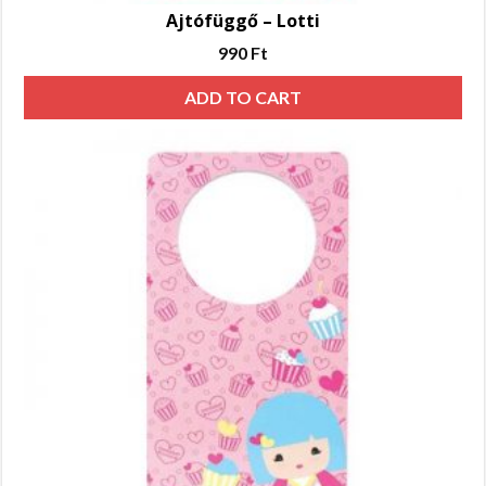
Ajtófüggő – Lotti
990
Ft
ADD TO CART