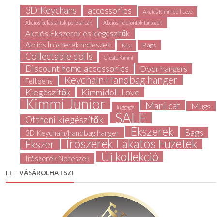
3D-Keychans
accessories
Akciós Kimmidoll Love
Akciós kulcstartók pénztárcák
Akciós Telefontok tartozék
Akciós Ékszerek és kiegészítők
Akciós Írószerek noteszek
Bags
Baba
Collectable dolls
Create Kimmi
Discount home accessories
Door hangers
Keychain Handbag hanger
Feltpens
Kiegészítők
Kimmidoll Love
Kimmi Junior
Mani cat
Mugs
luggage
SALE
Otthoni kiegészítők
Ékszerek
Bags
3D Keychain/handbag hanger
Írószerek Lakatos Füzetek
Ékszer
Új kollekció
Írószerek Noteszek
ITT VÁSÁROLHATSZ!