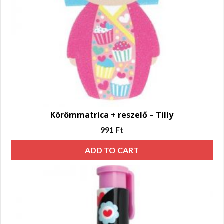
Körömmatrica + reszelő – Tilly
991
Ft
ADD TO CART