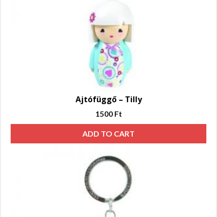
Ajtófüggő – Tilly
1500
Ft
ADD TO CART