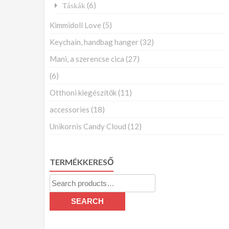
(6)
Táskák
Kimmidoll Love
(5)
Keychain, handbag hanger
(32)
Mani, a szerencse cica
(27)
(6)
Otthoni kiegészítők
(11)
accessories
(18)
Unikornis Candy Cloud
(12)
TERMÉKKERESŐ
Search
for:
SEARCH