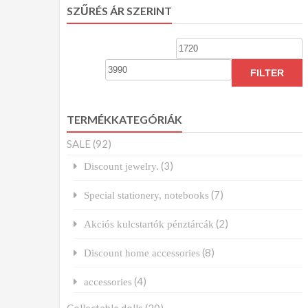
SZŰRÉS ÁR SZERINT
Min
price
p
FILTER
TERMÉKKATEGÓRIÁK
SALE
(92)
(3)
Discount jewelry.
(7)
Special stationery, notebooks
(2)
Akciós kulcstartók pénztárcák
(8)
Discount home accessories
(4)
accessories