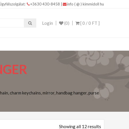
Ügyfélszolgálat:
+3630 430-8458
|
info ( @ ) kimmidoll hu
IDOLL ajándékokkal Kimmidoll – Ékszerek, Táskák,
Login
(0)
[ 0 /
0 FT
]
NGER
ain, charm keychains, mirror, handbag hanger, purse
Showing all 12 results