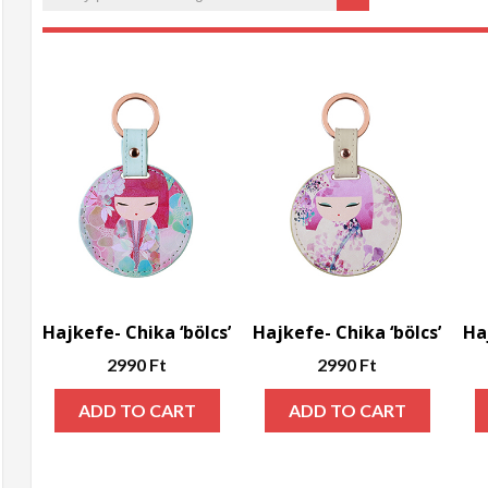
Max
rice
Hajkefe- Chika ‘bölcs’
Hajkefe- Chika ‘bölcs’
Ha
2990
Ft
2990
Ft
ADD TO CART
ADD TO CART