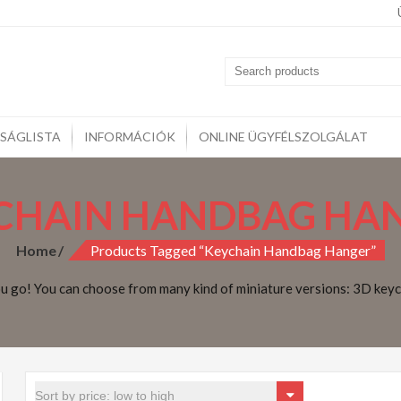
midoll
kozzon szeretteinek vagy csak lepje meg magát gyönyörű KIMM
rcák, Kulcstartók, Otthoni kiegészítők,
SÁGLISTA
INFORMÁCIÓK
ONLINE ÜGYFÉLSZOLGÁLAT
CHAIN HANDBAG HA
Home
Products Tagged “Keychain Handbag Hanger”
u go! You can choose from many kind of miniature versions: 3D keych