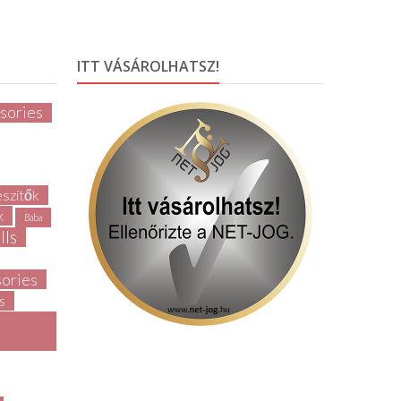
ITT VÁSÁROLHATSZ!
sories
észítők
k
Baba
lls
ories
s