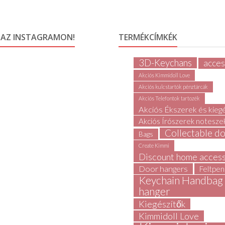
 AZ INSTAGRAMON!
TERMÉKCÍMKÉK
3D-Keychans
acces
Akciós Kimmidoll Love
Akciós kulcstartók pénztárcák
Akciós Telefontok tartozék
Akciós Ékszerek és kieg
Akciós Írószerek notesze
Collectable do
Bags
Create Kimmi
Discount home access
Door hangers
Feltpen
Keychain Handbag
hanger
Kiegészítők
Kimmidoll Love