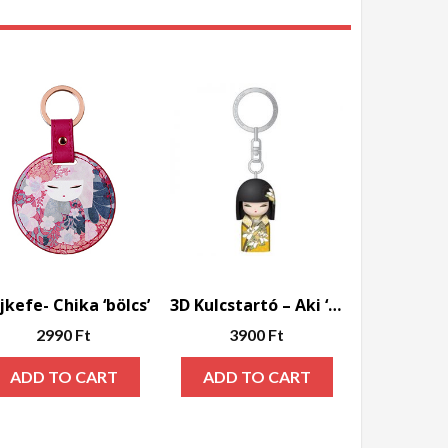
jkefe- Chika ‘bölcs’
3D Kulcstartó – Aki ‘megértő”
2990
Ft
3900
Ft
ADD TO CART
ADD TO CART