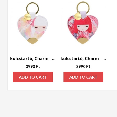
kulcstartó, Charm – Mizuyo
kulcstartó, Charm – Yuka
3990
Ft
3990
Ft
ADD TO CART
ADD TO CART