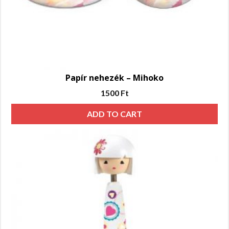
Papír nehezék – Mihoko
1500
Ft
ADD TO CART