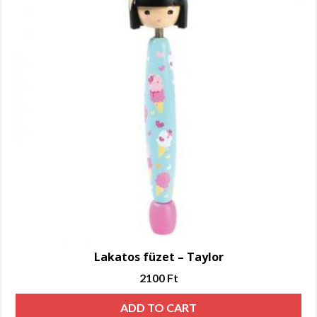
Lakatos füzet – Taylor
2100
Ft
ADD TO CART