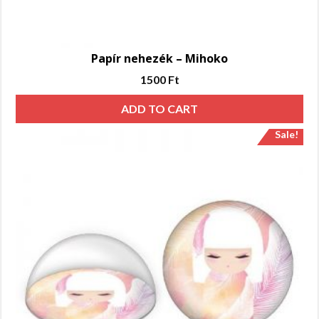
Papír nehezék – Mihoko
1500
Ft
ADD TO CART
Sale!