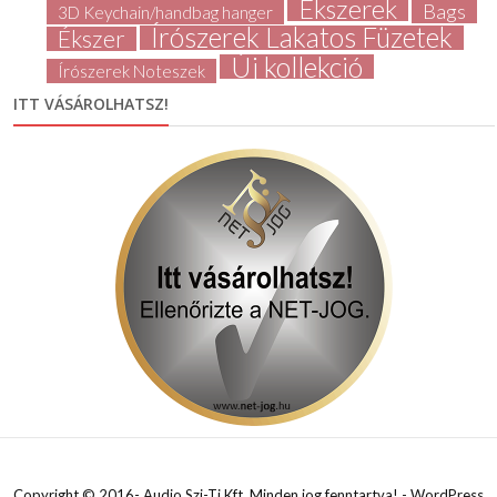
Ékszerek
Bags
3D Keychain/handbag hanger
Írószerek Lakatos Füzetek
Ékszer
Új kollekció
Írószerek Noteszek
ITT VÁSÁROLHATSZ!
Copyright © 2016- Audio Szi-Ti Kft. Minden jog fenntartva! - WordPress