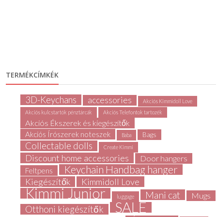
TERMÉKCÍMKÉK
3D-Keychans
accessories
Akciós Kimmidoll Love
Akciós kulcstartók pénztárcák
Akciós Telefontok tartozék
Akciós Ékszerek és kiegészítők
Akciós Írószerek noteszek
Bags
Baba
Collectable dolls
Create Kimmi
Discount home accessories
Door hangers
Keychain Handbag hanger
Feltpens
Kiegészítők
Kimmidoll Love
Kimmi Junior
Mani cat
Mugs
luggage
SALE
Otthoni kiegészítők