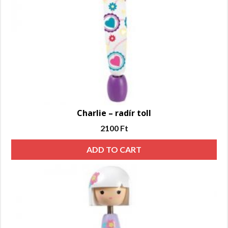
Charlie – radír toll
2100
Ft
ADD TO CART