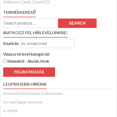
Unikornis Candy Cloud
(12)
TERMÉKKERESŐ
Search
SEARCH
for:
IRATKOZZ FEL HÍRLEVELÜNKRE!
Emailcím:
Válassz hírlevél kategóriát:
Kimmidoll - Akciók, hírek
LEGFRISSEBB HÍREINK
Kimmidoll háttérképek a telefonodra
Furcsa(?) japán szokások
A reikiről