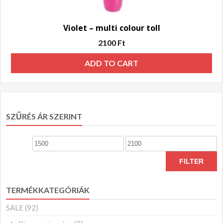
Violet – multi colour toll
2100
Ft
ADD TO CART
SZŰRÉS ÁR SZERINT
Min
Max
price
price
FILTER
TERMÉKKATEGÓRIÁK
SALE
(92)