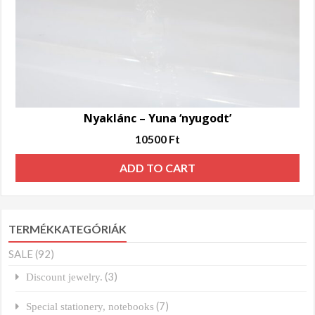
Nyaklánc – Yuna ‘nyugodt’
10500
Ft
ADD TO CART
TERMÉKKATEGÓRIÁK
SALE
(92)
(3)
Discount jewelry.
(7)
Special stationery, notebooks