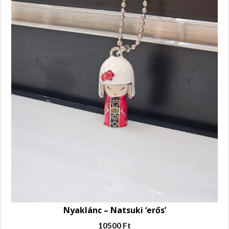
Nyaklánc – Natsuki ‘erős’
10500
Ft