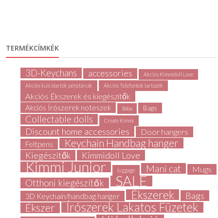
TERMÉKCÍMKÉK
3D-Keychans
accessories
Akciós Kimmidoll Love
Akciós kulcstartók pénztárcák
Akciós Telefontok tartozék
Akciós Ékszerek és kiegészítők
Akciós Írószerek noteszek
Bags
Baba
Collectable dolls
Create Kimmi
Discount home accessories
Door hangers
Keychain Handbag hanger
Feltpens
Kiegészítők
Kimmidoll Love
Kimmi Junior
Mani cat
Mugs
luggage
SALE
Otthoni kiegészítők
Ékszerek
Bags
3D Keychain/handbag hanger
Írószerek Lakatos Füzetek
Ékszer