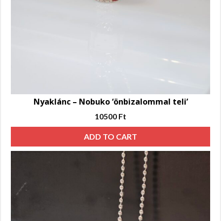
Nyaklánc – Nobuko ‘önbizalommal teli’
10500
Ft
ADD TO CART