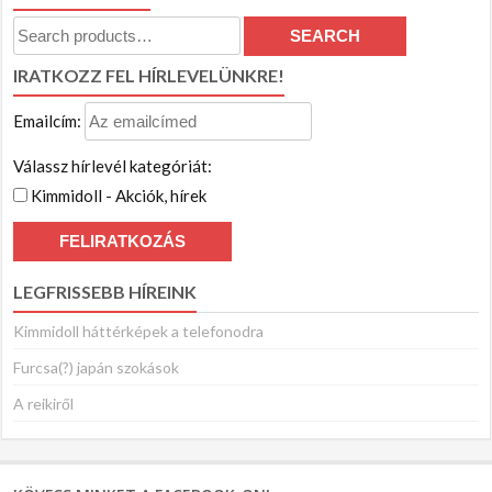
Search
SEARCH
for:
IRATKOZZ FEL HÍRLEVELÜNKRE!
Emailcím:
Válassz hírlevél kategóriát:
Kimmidoll - Akciók, hírek
LEGFRISSEBB HÍREINK
Kimmidoll háttérképek a telefonodra
Furcsa(?) japán szokások
A reikiről