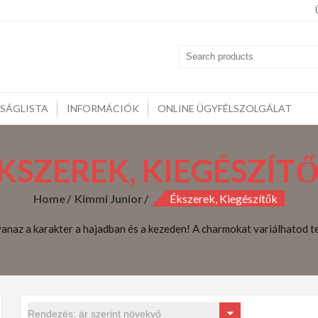
midoll
kozzon szeretteinek vagy csak lepje meg magát gyönyörű KIMM
rcák, Kulcstartók, Otthoni kiegészítők,
SÁGLISTA
INFORMÁCIÓK
ONLINE ÜGYFÉLSZOLGÁLAT
KSZEREK, KIEGÉSZÍT
Home
Kimmi Junior
Ékszerek, Kiegészítők
yanaz a karakter a hajadban és a kezeden! A charmokat variálhatod t