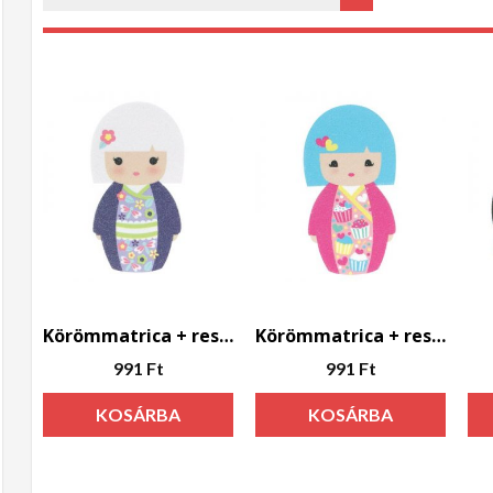
Max
r
Körömmatrica + reszelő – Jasmine
Körömmatrica + reszelő – Tilly
991
Ft
991
Ft
KOSÁRBA
KOSÁRBA
TESZEM
TESZEM