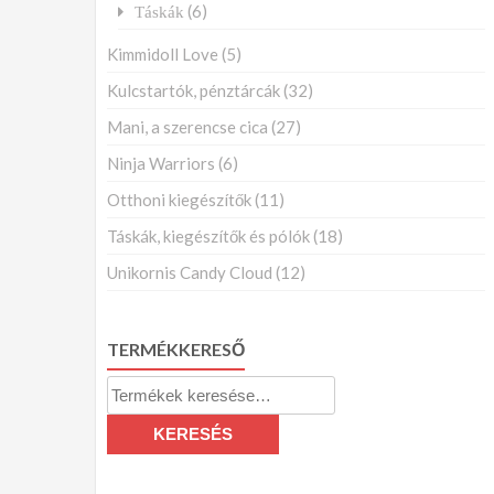
(6)
Táskák
Kimmidoll Love
(5)
Kulcstartók, pénztárcák
(32)
Mani, a szerencse cica
(27)
Ninja Warriors
(6)
Otthoni kiegészítők
(11)
Táskák, kiegészítők és pólók
(18)
Unikornis Candy Cloud
(12)
TERMÉKKERESŐ
Keresés
a
KERESÉS
következőre: