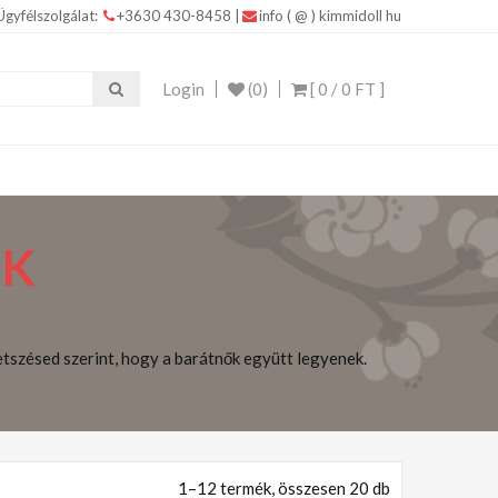
Ügyfélszolgálat:
+3630 430-8458
|
info ( @ ) kimmidoll hu
IDOLL ajándékokkal Kimmidoll – Ékszerek, Táskák,
Login
(0)
[ 0 /
0 FT
]
ŐK
etszésed szerint, hogy a barátnők együtt legyenek.
1–12 termék, összesen 20 db