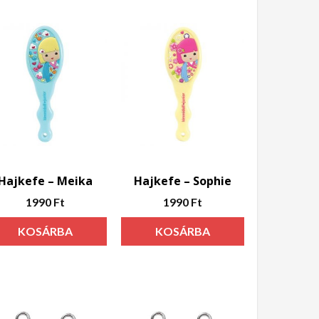
Hajkefe – Meika
Hajkefe – Sophie
1990
Ft
1990
Ft
KOSÁRBA
KOSÁRBA
TESZEM
TESZEM