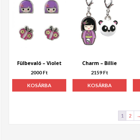
Fülbevaló – Violet
Charm – Billie
2000
Ft
2159
Ft
KOSÁRBA
KOSÁRBA
TESZEM
TESZEM
1
2