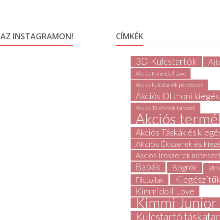
 AZ INSTAGRAMON!
CÍMKÉK
3D-Kulcstartók
Ajt
Akciós Kimmidoll Love
Akciós kulcstartók pénztárcák
Akciós Otthoni kiegés
Akciós Telefontok tartozék
Akciós termé
Akciós Táskák és kiegé
Akciós Ékszerek és kieg
Akciós Írószerek notesze
Babák
Bögrék
Bőrö
Kiegészítő
Filctollak
Kimmidoll Love
Kimmi Junior
Kulcstartó táskata