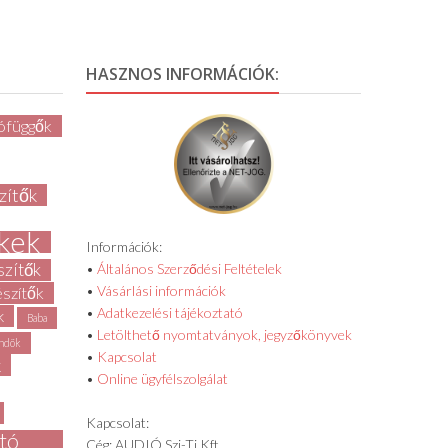
HASZNOS INFORMÁCIÓK:
ófüggők
zítők
kek
Információk:
szítők
•
Általános Szerződési Feltételek
•
Vásárlási információk
észítők
•
Adatkezelési tájékoztató
k
Baba
•
Letölthető nyomtatványok, jegyzőkönyvek
ndök
•
Kapcsolat
k
•
Online ügyfélszolgálat
Kapcsolat:
rtó
Cég: AUDIÓ Szi-Ti Kft.