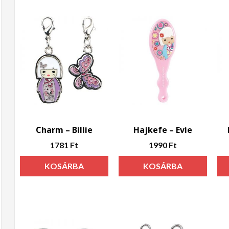
Charm – Billie
Hajkefe – Evie
1781
Ft
1990
Ft
KOSÁRBA
KOSÁRBA
TESZEM
TESZEM