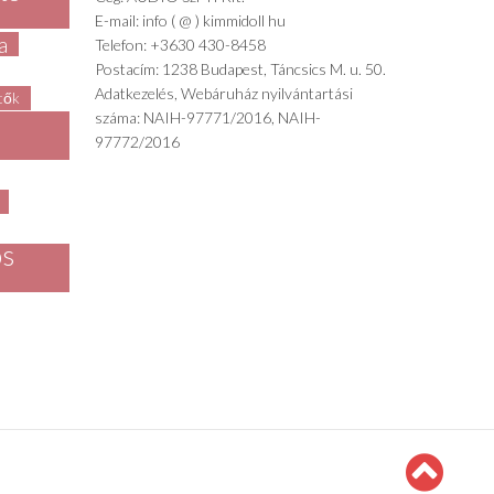
E-mail: info ( @ ) kimmidoll hu
a
Telefon: +3630 430-8458
Postacím: 1238 Budapest, Táncsics M. u. 50.
Adatkezelés, Webáruház nyilvántartási
ítők
száma: NAIH-97771/2016, NAIH-
97772/2016
os