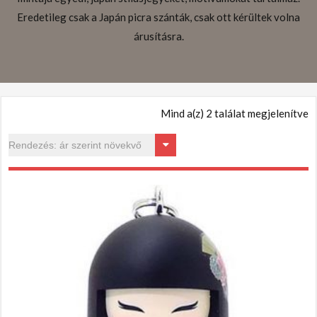
Eredetileg csak a Japán picra szánták, csak ott kérültek volna
árusításra.
Mind a(z) 2 találat megjelenítve