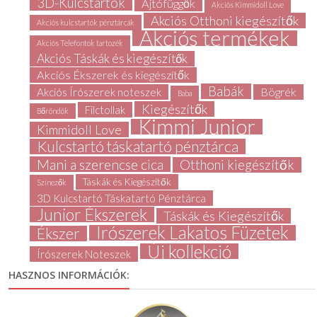
3D-Kulcstartók
Ajtófüggők
Akciós Kimmidoll Love
Akciós Otthoni kiegészítők
Akciós kulcstartók pénztárcák
Akciós termékek
Akciós Telefontok tartozék
Akciós Táskák és kiegészítők
Akciós Ékszerek és kiegészítők
Babák
Bögrék
Akciós Írószerek noteszek
Baba
Kiegészítők
Filctollak
Bőröndök
Kimmi Junior
Kimmidoll Love
Kulcstartó táskatartó pénztárca
Mani a szerencse cica
Otthoni kiegészítők
Táskák és Kiegészítők
Színezők
3D Kulcstartó Táskatartó Pénztárca
Junior Ékszerek
Táskák és Kiegészítők
Írószerek Lakatos Füzetek
Ékszer
Új kollekció
Írószerek Noteszek
HASZNOS INFORMÁCIÓK: