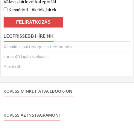
Válassz hírlevél kategóriát:
Kimmidoll - Akciók, hírek
LEGFRISSEBB HÍREINK
Kimmidoll háttérképek a telefonodra
Furcsa(?) japán szokások
A reikiről
KÖVESS MINKET A FACEBOOK-ON!
KÖVESS AZ INSTAGRAMON!