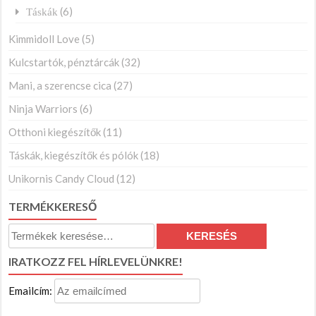
(6)
Táskák
Kimmidoll Love
(5)
Kulcstartók, pénztárcák
(32)
Mani, a szerencse cica
(27)
Ninja Warriors
(6)
Otthoni kiegészítők
(11)
Táskák, kiegészítők és pólók
(18)
Unikornis Candy Cloud
(12)
TERMÉKKERESŐ
Keresés
KERESÉS
a
IRATKOZZ FEL HÍRLEVELÜNKRE!
következőre:
Emailcím: