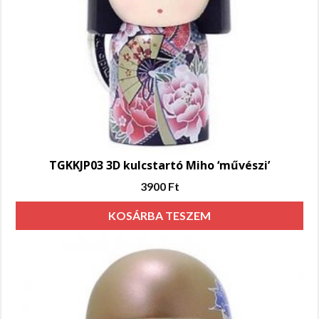
TGKKJP03 3D kulcstartó Miho ‘művészi’
3900
Ft
KOSÁRBA TESZEM