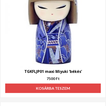
TGKFLJP01 maxi Miyuki ‘békés’
7500
Ft
KOSÁRBA TESZEM