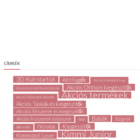
CÍMKÉK
3D-Kulcstartók
Ajtófüggők
Akciós Kimmidoll Love
Akciós Otthoni kiegészítők
Akciós kulcstartók pénztárcák
Akciós termékek
Akciós Telefontok tartozék
Akciós Táskák és kiegészítők
Akciós Ékszerek és kiegészítők
Babák
Bögrék
Akciós Írószerek noteszek
Baba
Kiegészítők
Filctollak
Bőröndök
Kimmi Junior
Kimmidoll Love