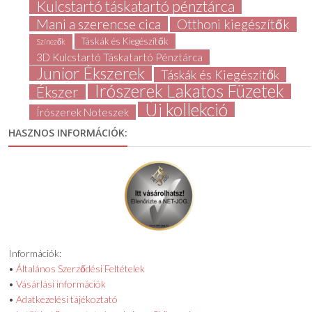
Kulcstartó táskatartó pénztárca
Mani a szerencse cica
Otthoni kiegészítők
Táskák és Kiegészítők
Színezők
3D Kulcstartó Táskatartó Pénztárca
Junior Ékszerek
Táskák és Kiegészítők
Írószerek Lakatos Füzetek
Ékszer
Új kollekció
Írószerek Noteszek
HASZNOS INFORMÁCIÓK:
Információk:
•
Általános Szerződési Feltételek
•
Vásárlási információk
•
Adatkezelési tájékoztató