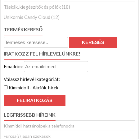
Táskák, kiegészítők és pólók
(18)
Unikornis Candy Cloud
(12)
TERMÉKKERESŐ
Keresés
KERESÉS
a
IRATKOZZ FEL HÍRLEVELÜNKRE!
következőre:
Emailcím:
Válassz hírlevél kategóriát:
Kimmidoll - Akciók, hírek
LEGFRISSEBB HÍREINK
Kimmidoll háttérképek a telefonodra
Furcsa(?) japán szokások