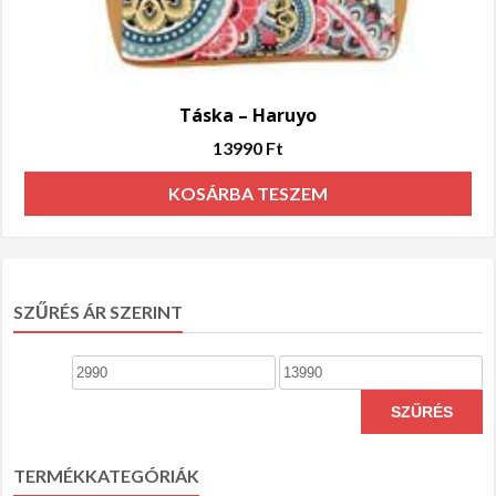
Táska – Haruyo
13990
Ft
KOSÁRBA TESZEM
SZŰRÉS ÁR SZERINT
Min
Max
ár
ár
SZŰRÉS
TERMÉKKATEGÓRIÁK