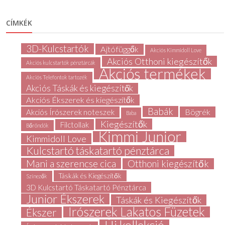
CÍMKÉK
3D-Kulcstartók
Ajtófüggők
Akciós Kimmidoll Love
Akciós Otthoni kiegészítők
Akciós kulcstartók pénztárcák
Akciós termékek
Akciós Telefontok tartozék
Akciós Táskák és kiegészítők
Akciós Ékszerek és kiegészítők
Babák
Bögrék
Akciós Írószerek noteszek
Baba
Kiegészítők
Filctollak
Bőröndök
Kimmi Junior
Kimmidoll Love
Kulcstartó táskatartó pénztárca
Mani a szerencse cica
Otthoni kiegészítők
Táskák és Kiegészítők
Színezők
3D Kulcstartó Táskatartó Pénztárca
Junior Ékszerek
Táskák és Kiegészítők
Írószerek Lakatos Füzetek
Ékszer