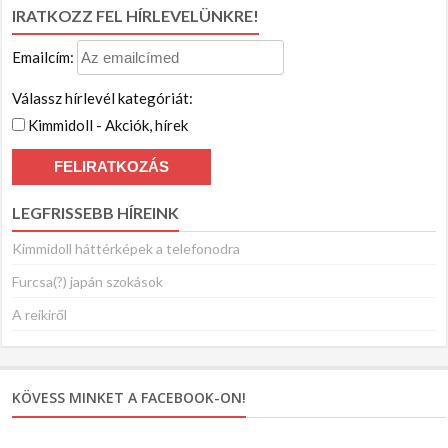
a
IRATKOZZ FEL HÍRLEVELÜNKRE!
következőre:
Emailcím:
Válassz hírlevél kategóriát:
Kimmidoll - Akciók, hírek
LEGFRISSEBB HÍREINK
Kimmidoll háttérképek a telefonodra
Furcsa(?) japán szokások
A reikiről
KÖVESS MINKET A FACEBOOK-ON!