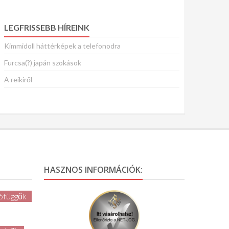
LEGFRISSEBB HÍREINK
Kimmidoll háttérképek a telefonodra
Furcsa(?) japán szokások
A reikiről
HASZNOS INFORMÁCIÓK:
ófüggők