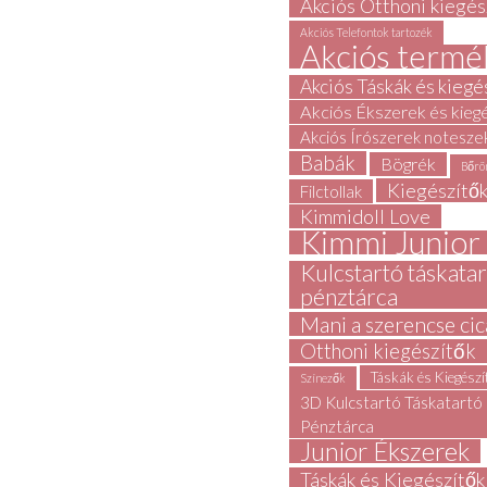
Akciós Otthoni kiegés
Akciós Telefontok tartozék
Akciós termé
Akciós Táskák és kiegé
Akciós Ékszerek és kieg
Akciós Írószerek notesze
Babák
Bögrék
Bőrö
Kiegészítő
Filctollak
Kimmidoll Love
Kimmi Junior
Kulcstartó táskata
pénztárca
Mani a szerencse cic
Otthoni kiegészítők
Táskák és Kiegész
Színezők
3D Kulcstartó Táskatartó
Pénztárca
Junior Ékszerek
Táskák és Kiegészítők