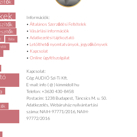
zítők
kek
Információk:
szítők
•
Általános Szerződési Feltételek
•
Vásárlási információk
észítők
•
Adatkezelési tájékoztató
k
Baba
•
Letölthető nyomtatványok, jegyzőkönyvek
ndök
•
Kapcsolat
k
•
Online ügyfélszolgálat
Kapcsolat:
rtó
Cég: AUDIÓ Szi-Ti Kft.
E-mail: info ( @ ) kimmidoll hu
a
Telefon: +3630 430-8458
Postacím: 1238 Budapest, Táncsics M. u. 50.
Adatkezelés, Webáruház nyilvántartási
ítők
száma: NAIH-97771/2016, NAIH-
97772/2016