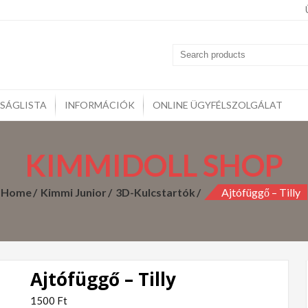
midoll
kozzon szeretteinek vagy csak lepje meg magát gyönyörű KIMM
rcák, Kulcstartók, Otthoni kiegészítők,
SÁGLISTA
INFORMÁCIÓK
ONLINE ÜGYFÉLSZOLGÁLAT
KIMMIDOLL SHOP
Home
Kimmi Junior
3D-Kulcstartók
Ajtófüggő – Tilly
Ajtófüggő – Tilly
1500
Ft