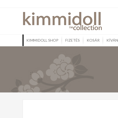
Skip
to
Kim
Ajándé
content
Pénztá
KIMMIDOLL SHOP
FIZETÉS
KOSÁR
KÍVÁN