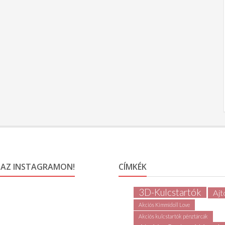
 AZ INSTAGRAMON!
CÍMKÉK
3D-Kulcstartók
Ajt
Akciós Kimmidoll Love
Akciós kulcstartók pénztárcák