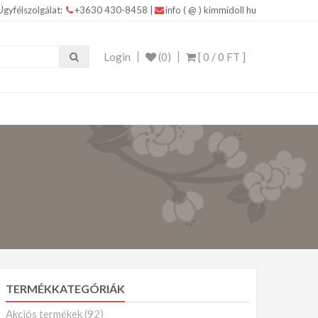
Ügyfélszolgálat:
+3630 430-8458
|
info ( @ ) kimmidoll hu
IDOLL ajándékokkal Kimmidoll – Ékszerek, Táskák,
Login
(0)
[ 0 /
0 FT
]
TERMÉKKATEGÓRIÁK
Akciós termékek
(92)