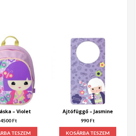
áska – Violet
Ajtófüggő – Jasmine
4500
Ft
990
Ft
RBA TESZEM
KOSÁRBA TESZEM