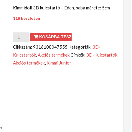
Kimmidoll 3D kulcstartó – Eden, baba mérete: 5cm
118 készleten
Ajtófüggő
KOSÁRBA TESZEM
-
Cikkszám:
9316188047555
Kategóriák:
3D-
Tilly
Kulcstartók
,
Akciós termékek
Címkék:
3D-Kulcstartók
,
mennyiség
Akciós termékek
,
Kimmi Junior
m