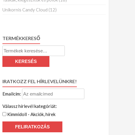
Unikornis Candy Cloud
(12)
TERMÉKKERESŐ
Keresés
a
KERESÉS
következőre:
IRATKOZZ FEL HÍRLEVELÜNKRE!
Emailcím:
Válassz hírlevél kategóriát:
Kimmidoll - Akciók, hírek