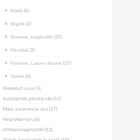
(6)
Babák
(3)
Bögrék
(20)
Ékszerek, kiegészítők
(2)
Filctollak
(27)
Írószerek, Lakatos füzetek
(6)
Táskák
Kimmidoll Love
(5)
Kulcstartók, pénztárcák
(32)
Mani, a szerencse cica
(27)
Ninja Warriors
(6)
Otthoni kiegészítők
(11)
Táskák, kiegészítők és pólók
(18)