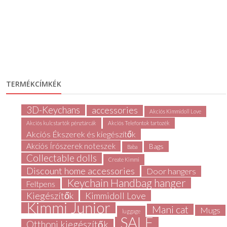
TERMÉKCÍMKÉK
3D-Keychans
accessories
Akciós Kimmidoll Love
Akciós kulcstartók pénztárcák
Akciós Telefontok tartozék
Akciós Ékszerek és kiegészítők
Akciós Írószerek noteszek
Bags
Baba
Collectable dolls
Create Kimmi
Discount home accessories
Door hangers
Keychain Handbag hanger
Feltpens
Kiegészítők
Kimmidoll Love
Kimmi Junior
Mani cat
Mugs
luggage
SALE
Otthoni kiegészítők