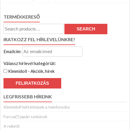
TERMÉKKERESŐ
Search
SEARCH
for:
IRATKOZZ FEL HÍRLEVELÜNKRE!
Emailcím:
Válassz hírlevél kategóriát:
Kimmidoll - Akciók, hírek
LEGFRISSEBB HÍREINK
Kimmidoll háttérképek a telefonodra
Furcsa(?) japán szokások
A reikiről