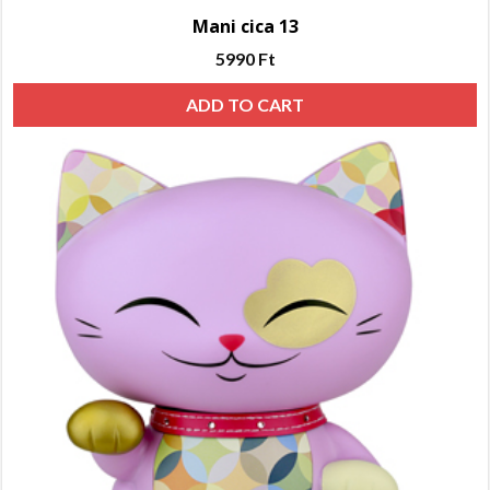
Mani cica 13
5990
Ft
ADD TO CART