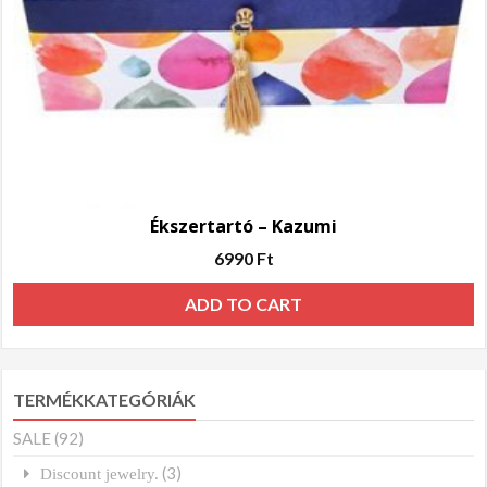
Ékszertartó – Kazumi
6990
Ft
ADD TO CART
TERMÉKKATEGÓRIÁK
SALE
(92)
(3)
Discount jewelry.