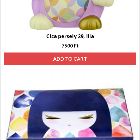
Cica persely 29, lila
7500
Ft
ADD TO CART