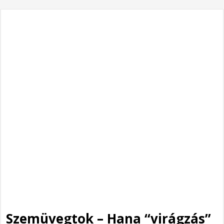
Szemüvegtok – Hana “virágzás”