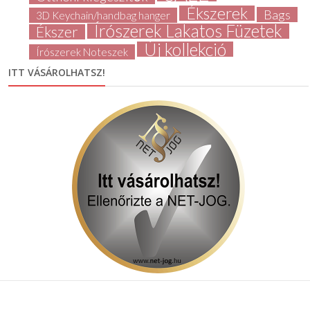
Ékszerek
Bags
3D Keychain/handbag hanger
Írószerek Lakatos Füzetek
Ékszer
Új kollekció
Írószerek Noteszek
ITT VÁSÁROLHATSZ!