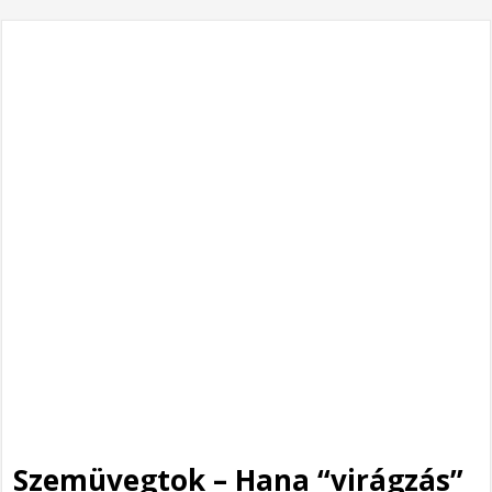
Szemüvegtok – Hana “virágzás”