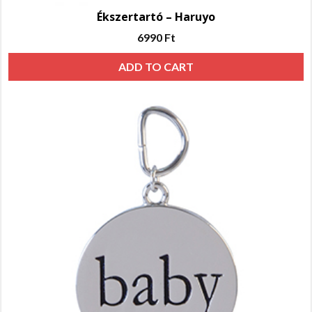
Ékszertartó – Haruyo
6990
Ft
ADD TO CART