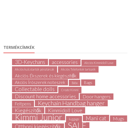
TERMÉKCÍMKÉK
3D-Keychans
accessories
Akciós Kimmidoll Love
Akciós kulcstartók pénztárcák
Akciós Telefontok tartozék
Akciós Ékszerek és kiegészítők
Akciós Írószerek noteszek
Bags
Baba
Collectable dolls
Create Kimmi
Discount home accessories
Door hangers
Keychain Handbag hanger
Feltpens
Kiegészítők
Kimmidoll Love
Kimmi Junior
Mani cat
Mugs
luggage
SALE
Otthoni kiegészítők