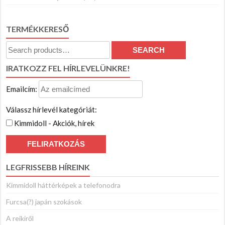
TERMÉKKERESŐ
Search
SEARCH
for:
IRATKOZZ FEL HÍRLEVELÜNKRE!
Emailcím:
Válassz hírlevél kategóriát:
Kimmidoll - Akciók, hírek
LEGFRISSEBB HÍREINK
Kimmidoll háttérképek a telefonodra
Furcsa(?) japán szokások
A reikiről