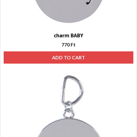
charm BABY
770
Ft
ADD TO CART