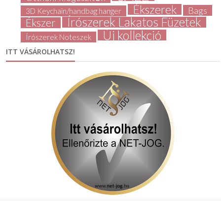
Ékszerek
Bags
3D Keychain/handbag hanger
Írószerek Lakatos Füzetek
Ékszer
Új kollekció
Írószerek Noteszek
ITT VÁSÁROLHATSZ!