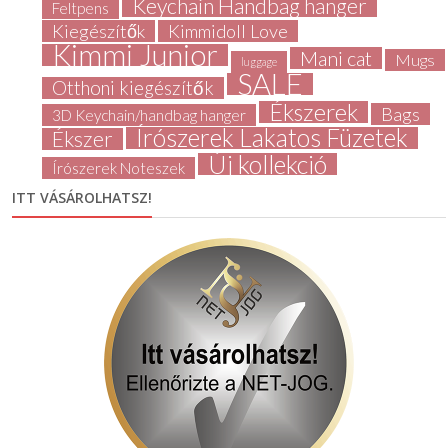
Keychain Handbag hanger
Feltpens
Kiegészítők
Kimmidoll Love
Kimmi Junior
Mani cat
Mugs
luggage
SALE
Otthoni kiegészítők
Ékszerek
Bags
3D Keychain/handbag hanger
Írószerek Lakatos Füzetek
Ékszer
Új kollekció
Írószerek Noteszek
ITT VÁSÁROLHATSZ!