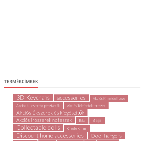
TERMÉKCÍMKÉK
3D-Keychans
accessories
Akciós Kimmidoll Love
Akciós kulcstartók pénztárcák
Akciós Telefontok tartozék
Akciós Ékszerek és kiegészítők
Akciós Írószerek noteszek
Bags
Baba
Collectable dolls
Create Kimmi
Discount home accessories
Door hangers