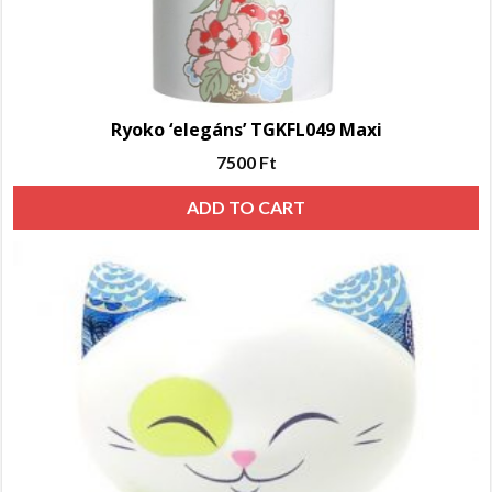
Ryoko ‘elegáns’ TGKFL049 Maxi
7500
Ft
ADD TO CART