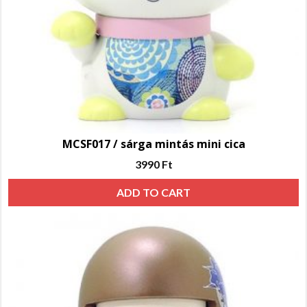
MCSF017 / sárga mintás mini cica
3990
Ft
ADD TO CART