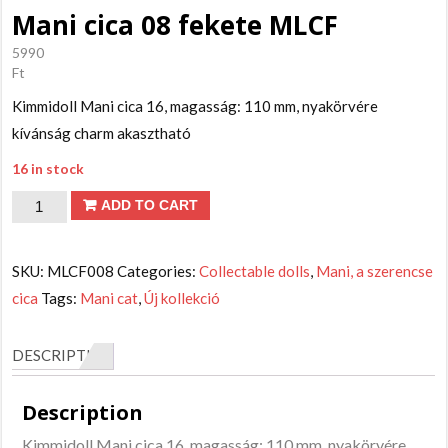
Mani cica 08 fekete MLCF
5990
Ft
Kimmidoll Mani cica 16, magasság: 110 mm, nyakörvére
kívánság charm akasztható
16 in stock
Mani
ADD TO CART
cica
08
SKU:
MLCF008
Categories:
Collectable dolls
,
Mani, a szerencse
fekete
cica
Tags:
Mani cat
,
Új kollekció
MLCF
quantity
DESCRIPTION
Description
Kimmidoll Mani cica 16, magasság: 110 mm, nyakörvére