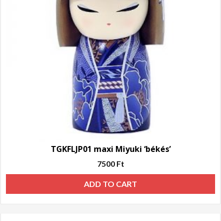
TGKFLJP01 maxi Miyuki ‘békés’
7500
Ft
ADD TO CART