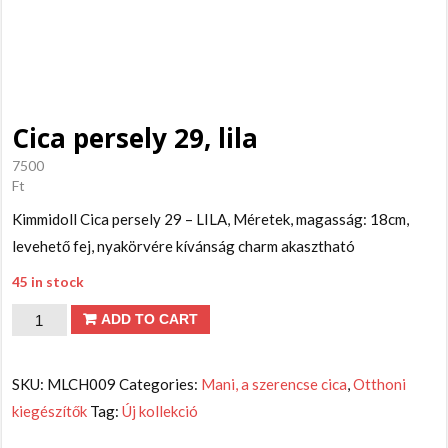
Cica persely 29, lila
7500
Ft
Kimmidoll Cica persely 29 – LILA, Méretek, magasság: 18cm,
levehető fej, nyakörvére kívánság charm akasztható
45 in stock
Cica
ADD TO CART
persely
29,
SKU:
MLCH009
Categories:
Mani, a szerencse cica
,
Otthoni
lila
kiegészítők
Tag:
Új kollekció
quantity