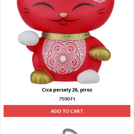
Cica persely 26, piros
7500
Ft
ADD TO CART