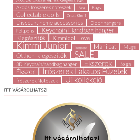
Akciós Írószerek noteszek
Bags
Baba
Collectable dolls
Create Kimmi
Discount home accessories
Door hangers
Keychain Handbag hanger
Feltpens
Kiegészítők
Kimmidoll Love
Kimmi Junior
Mani cat
Mugs
luggage
SALE
Otthoni kiegészítők
Ékszerek
Bags
3D Keychain/handbag hanger
Írószerek Lakatos Füzetek
Ékszer
Új kollekció
Írószerek Noteszek
ITT VÁSÁROLHATSZ!