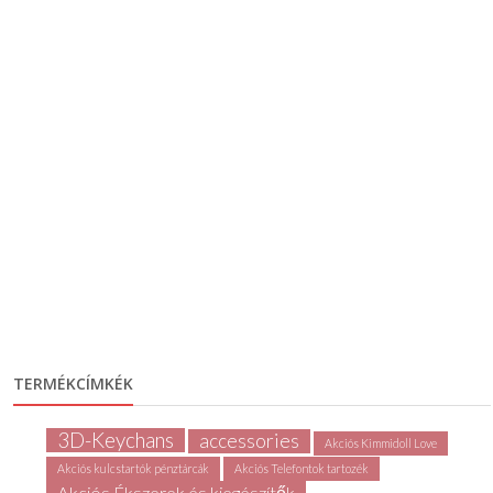
TERMÉKCÍMKÉK
3D-Keychans
accessories
Akciós Kimmidoll Love
Akciós kulcstartók pénztárcák
Akciós Telefontok tartozék
Akciós Ékszerek és kiegészítők