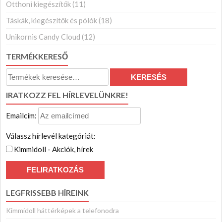
Otthoni kiegészítők
(11)
Táskák, kiegészítők és pólók
(18)
Unikornis Candy Cloud
(12)
TERMÉKKERESŐ
Keresés
KERESÉS
a
IRATKOZZ FEL HÍRLEVELÜNKRE!
következőre:
Emailcím:
Válassz hírlevél kategóriát:
Kimmidoll - Akciók, hírek
LEGFRISSEBB HÍREINK
Kimmidoll háttérképek a telefonodra