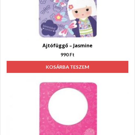
Ajtófüggő – Jasmine
990
Ft
KOSÁRBA TESZEM