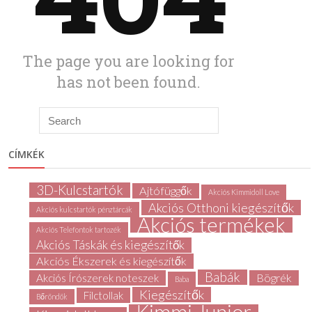
CÍMKÉK
3D-Kulcstartók
Ajtófüggők
Akciós Kimmidoll Love
Akciós Otthoni kiegészítők
Akciós kulcstartók pénztárcák
Akciós termékek
Akciós Telefontok tartozék
Akciós Táskák és kiegészítők
Akciós Ékszerek és kiegészítők
Babák
Bögrék
Akciós Írószerek noteszek
Baba
Kiegészítők
Filctollak
Bőröndök