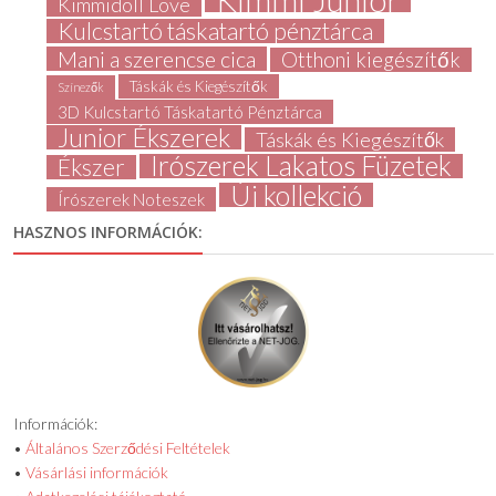
Kimmi Junior
Kimmidoll Love
Kulcstartó táskatartó pénztárca
Mani a szerencse cica
Otthoni kiegészítők
Táskák és Kiegészítők
Színezők
3D Kulcstartó Táskatartó Pénztárca
Junior Ékszerek
Táskák és Kiegészítők
Írószerek Lakatos Füzetek
Ékszer
Új kollekció
Írószerek Noteszek
HASZNOS INFORMÁCIÓK:
Információk:
•
Általános Szerződési Feltételek
•
Vásárlási információk