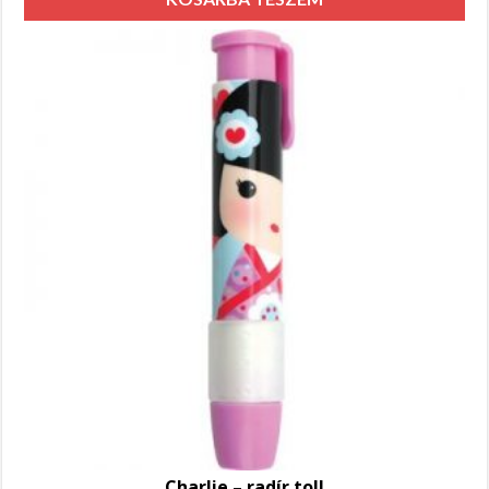
Charlie – radír toll