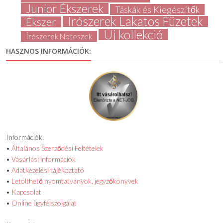
Junior Ékszerek
Táskák és Kiegészítők
Írószerek Lakatos Füzetek
Ékszer
Új kollekció
Írószerek Noteszek
HASZNOS INFORMÁCIÓK:
Információk:
•
Általános Szerződési Feltételek
•
Vásárlási információk
•
Adatkezelési tájékoztató
•
Letölthető nyomtatványok, jegyzőkönyvek
•
Kapcsolat
•
Online ügyfélszolgálat