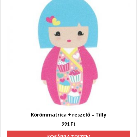
Körömmatrica + reszelő – Tilly
991
Ft
KOSÁRBA TESZEM