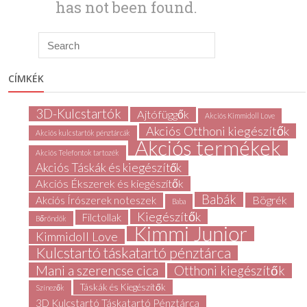
CÍMKÉK
3D-Kulcstartók
Ajtófüggők
Akciós Kimmidoll Love
Akciós Otthoni kiegészítők
Akciós kulcstartók pénztárcák
Akciós termékek
Akciós Telefontok tartozék
Akciós Táskák és kiegészítők
Akciós Ékszerek és kiegészítők
Babák
Bögrék
Akciós Írószerek noteszek
Baba
Kiegészítők
Filctollak
Bőröndök
Kimmi Junior
Kimmidoll Love
Kulcstartó táskatartó pénztárca
Mani a szerencse cica
Otthoni kiegészítők
Táskák és Kiegészítők
Színezők
3D Kulcstartó Táskatartó Pénztárca