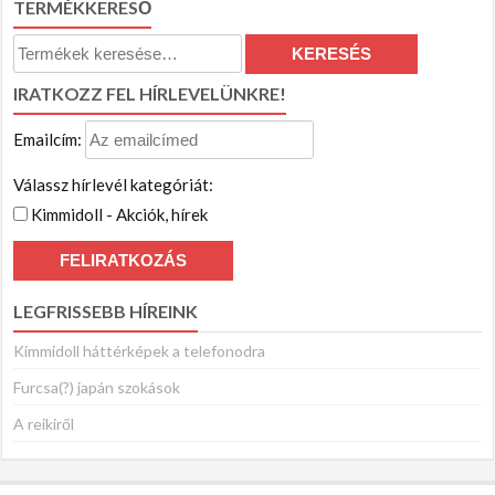
TERMÉKKERESŐ
Keresés
KERESÉS
a
IRATKOZZ FEL HÍRLEVELÜNKRE!
következőre:
Emailcím:
Válassz hírlevél kategóriát:
Kimmidoll - Akciók, hírek
LEGFRISSEBB HÍREINK
Kimmidoll háttérképek a telefonodra
Furcsa(?) japán szokások
A reikiről