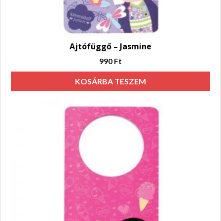
Ajtófüggő – Jasmine
990
Ft
KOSÁRBA TESZEM