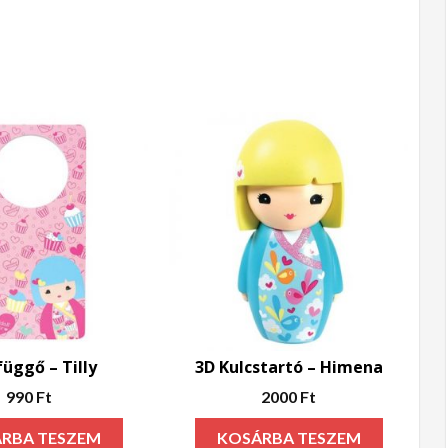
függő – Tilly
3D Kulcstartó – Himena
990
Ft
2000
Ft
RBA TESZEM
KOSÁRBA TESZEM