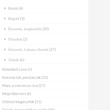
(6)
Babák
(3)
Bögrék
(20)
Ékszerek, kiegészítők
(2)
Filctollak
(27)
Írószerek, Lakatos füzetek
(6)
Táskák
Kimmidoll Love
(5)
Kulcstartók, pénztárcák
(32)
Mani, a szerencse cica
(27)
Ninja Warriors
(6)
Otthoni kiegészítők
(11)
Táskák, kiegészítők és pólók
(18)