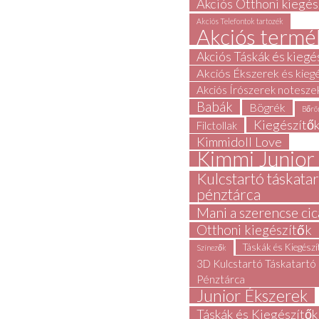
Akciós Otthoni kiegés
Akciós Telefontok tartozék
Akciós termé
Akciós Táskák és kiegé
Akciós Ékszerek és kieg
Akciós Írószerek notesze
Babák
Bögrék
Bőrö
Kiegészítő
Filctollak
Kimmidoll Love
Kimmi Junior
Kulcstartó táskata
pénztárca
Mani a szerencse cic
Otthoni kiegészítők
Táskák és Kiegész
Színezők
3D Kulcstartó Táskatartó
Pénztárca
Junior Ékszerek
Táskák és Kiegészítők