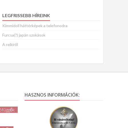
LEGFRISSEBB HÍREINK
Kimmidoll háttérképek a telefonodra
Furcsa(?) japán szokások
A reikiről
HASZNOS INFORMÁCIÓK:
ófüggők