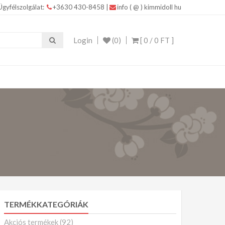
Ügyfélszolgálat:
+3630 430-8458
|
info ( @ ) kimmidoll hu
IDOLL ajándékokkal Kimmidoll – Ékszerek, Táskák,
Login
(0)
[ 0 /
0 FT
]
TERMÉKKATEGÓRIÁK
Akciós termékek
(92)