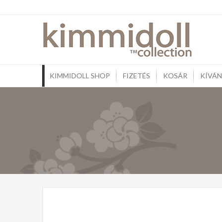
Skip
to
Kim
Ajándé
content
Pénztá
KIMMIDOLL SHOP
FIZETÉS
KOSÁR
KÍVÁN