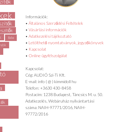
zítők
kek
Információk:
szítők
•
Általános Szerződési Feltételek
•
Vásárlási információk
észítők
•
Adatkezelési tájékoztató
k
Baba
•
Letölthető nyomtatványok, jegyzőkönyvek
ndök
•
Kapcsolat
k
•
Online ügyfélszolgálat
Kapcsolat:
rtó
Cég: AUDIÓ Szi-Ti Kft.
E-mail: info ( @ ) kimmidoll hu
a
Telefon: +3630 430-8458
Postacím: 1238 Budapest, Táncsics M. u. 50.
Adatkezelés, Webáruház nyilvántartási
ítők
száma: NAIH-97771/2016, NAIH-
97772/2016