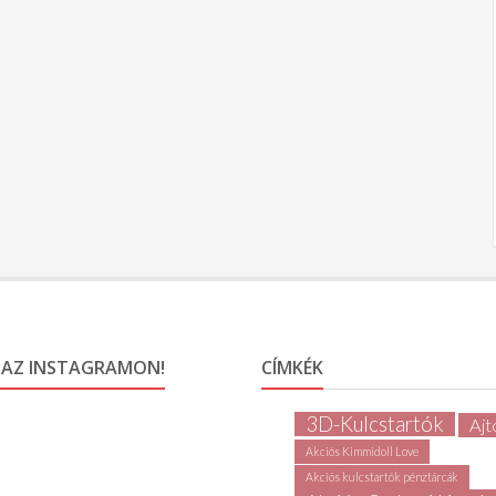
 AZ INSTAGRAMON!
CÍMKÉK
3D-Kulcstartók
Ajt
Akciós Kimmidoll Love
Akciós kulcstartók pénztárcák