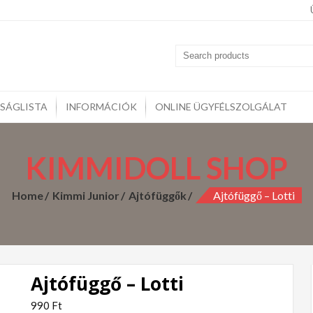
midoll
kozzon szeretteinek vagy csak lepje meg magát gyönyörű KIMM
rcák, Kulcstartók, Otthoni kiegészítők,
SÁGLISTA
INFORMÁCIÓK
ONLINE ÜGYFÉLSZOLGÁLAT
KIMMIDOLL SHOP
Home
Kimmi Junior
Ajtófüggők
Ajtófüggő – Lotti
Ajtófüggő – Lotti
990
Ft