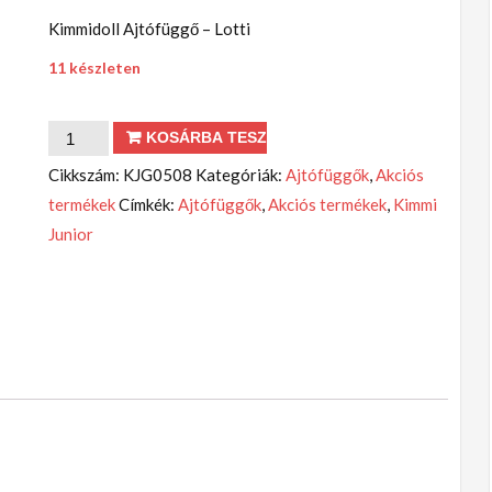
Kimmidoll Ajtófüggő – Lotti
11 készleten
Ajtófüggő
KOSÁRBA TESZEM
-
Cikkszám:
KJG0508
Kategóriák:
Ajtófüggők
,
Akciós
Lotti
termékek
Címkék:
Ajtófüggők
,
Akciós termékek
,
Kimmi
mennyiség
Junior