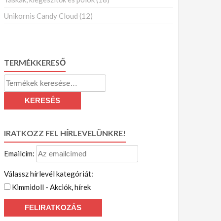
Unikornis Candy Cloud
(12)
TERMÉKKERESŐ
Keresés
a
KERESÉS
következőre:
IRATKOZZ FEL HÍRLEVELÜNKRE!
Emailcím:
Válassz hírlevél kategóriát:
Kimmidoll - Akciók, hírek