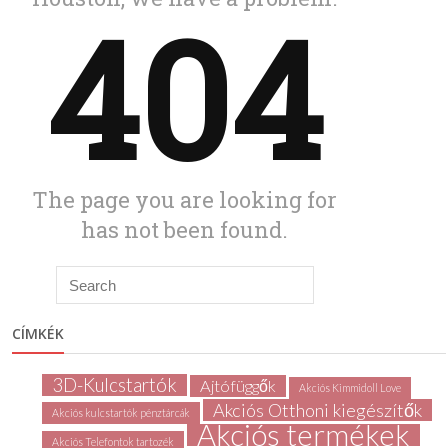
CÍMKÉK
3D-Kulcstartók
Ajtófüggők
Akciós Kimmidoll Love
Akciós Otthoni kiegészítők
Akciós kulcstartók pénztárcák
Akciós termékek
Akciós Telefontok tartozék