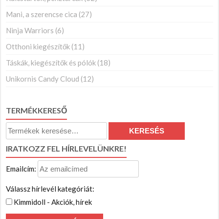
Mani, a szerencse cica
(27)
Ninja Warriors
(6)
Otthoni kiegészítők
(11)
Táskák, kiegészítők és pólók
(18)
Unikornis Candy Cloud
(12)
TERMÉKKERESŐ
Keresés
KERESÉS
a
IRATKOZZ FEL HÍRLEVELÜNKRE!
következőre:
Emailcím:
Válassz hírlevél kategóriát:
Kimmidoll - Akciók, hírek