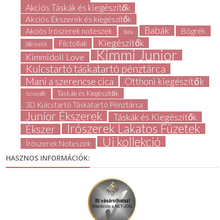
Akciós Táskák és kiegészítők
Akciós Ékszerek és kiegészítők
Babák
Bögrék
Akciós Írószerek noteszek
Baba
Kiegészítők
Filctollak
Bőröndök
Kimmi Junior
Kimmidoll Love
Kulcstartó táskatartó pénztárca
Mani a szerencse cica
Otthoni kiegészítők
Táskák és Kiegészítők
Színezők
3D Kulcstartó Táskatartó Pénztárca
Junior Ékszerek
Táskák és Kiegészítők
Írószerek Lakatos Füzetek
Ékszer
Új kollekció
Írószerek Noteszek
HASZNOS INFORMÁCIÓK: