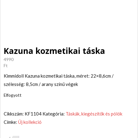
Kazuna kozmetikai táska
4990
Ft
Kimmidoll Kazuna kozmetikai táska, méret: 22×8,6cm /
szélesség: 8,5cm / arany színű végek
Elfogyott
Cikkszám:
KF1104
Kategória:
Táskák, kiegészítők és pólók
Címke:
Új kollekció