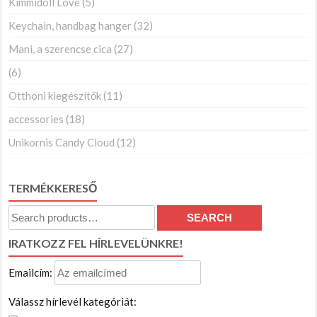
Kimmidoll Love
(5)
Keychain, handbag hanger
(32)
Mani, a szerencse cica
(27)
(6)
Otthoni kiegészítők
(11)
accessories
(18)
Unikornis Candy Cloud
(12)
TERMÉKKERESŐ
Search
SEARCH
for:
IRATKOZZ FEL HÍRLEVELÜNKRE!
Emailcím:
Válassz hírlevél kategóriát: