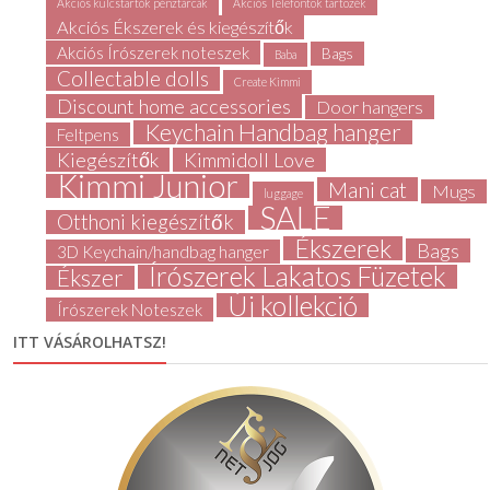
Akciós kulcstartók pénztárcák
Akciós Telefontok tartozék
Akciós Ékszerek és kiegészítők
Akciós Írószerek noteszek
Bags
Baba
Collectable dolls
Create Kimmi
Discount home accessories
Door hangers
Keychain Handbag hanger
Feltpens
Kiegészítők
Kimmidoll Love
Kimmi Junior
Mani cat
Mugs
luggage
SALE
Otthoni kiegészítők
Ékszerek
Bags
3D Keychain/handbag hanger
Írószerek Lakatos Füzetek
Ékszer
Új kollekció
Írószerek Noteszek
ITT VÁSÁROLHATSZ!