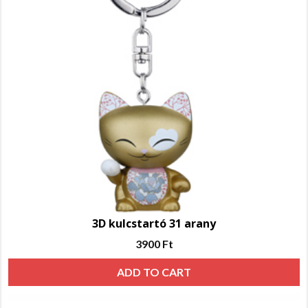
3D kulcstartó 31 arany
3900
Ft
ADD TO CART