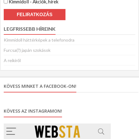
Kimmidoll - Akciók, hírek
LEGFRISSEBB HÍREINK
Kimmidoll háttérképek a telefonodra
Furcsa(?) japán szokások
A reikiről
KÖVESS MINKET A FACEBOOK-ON!
KÖVESS AZ INSTAGRAMON!