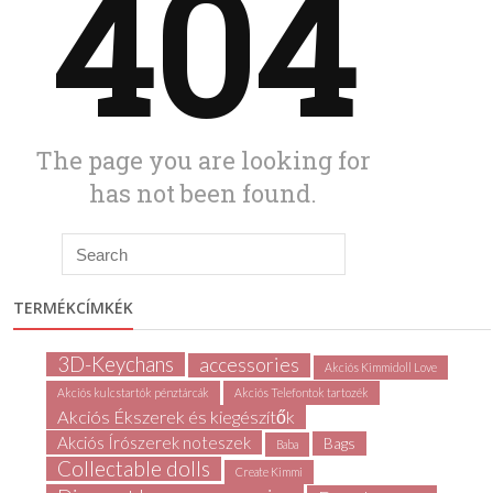
TERMÉKCÍMKÉK
3D-Keychans
accessories
Akciós Kimmidoll Love
Akciós kulcstartók pénztárcák
Akciós Telefontok tartozék
Akciós Ékszerek és kiegészítők
Akciós Írószerek noteszek
Bags
Baba
Collectable dolls
Create Kimmi