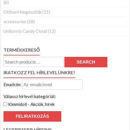
(6)
Otthoni kiegészítők
(11)
accessories
(18)
Unikornis Candy Cloud
(12)
TERMÉKKERESŐ
Search
SEARCH
for:
IRATKOZZ FEL HÍRLEVELÜNKRE!
Emailcím:
Válassz hírlevél kategóriát:
Kimmidoll - Akciók, hírek
LEGFRISSEBB HÍREINK