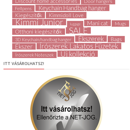
Discount home accessories
Door hangers
Keychain Handbag hanger
Feltpens
Kiegészítők
Kimmidoll Love
Kimmi Junior
Mani cat
Mugs
luggage
SALE
Otthoni kiegészítők
Ékszerek
Bags
3D Keychain/handbag hanger
Írószerek Lakatos Füzetek
Ékszer
Új kollekció
Írószerek Noteszek
ITT VÁSÁROLHATSZ!