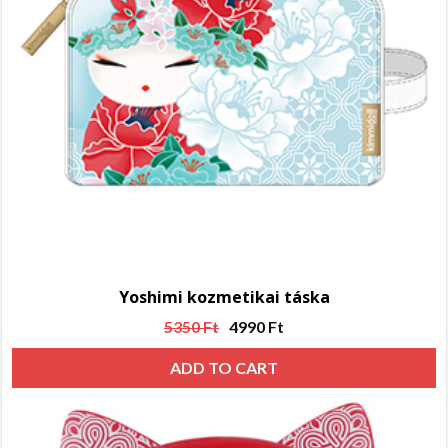
Yoshimi kozmetikai táska
5350
Ft
4990
Ft
ADD TO CART