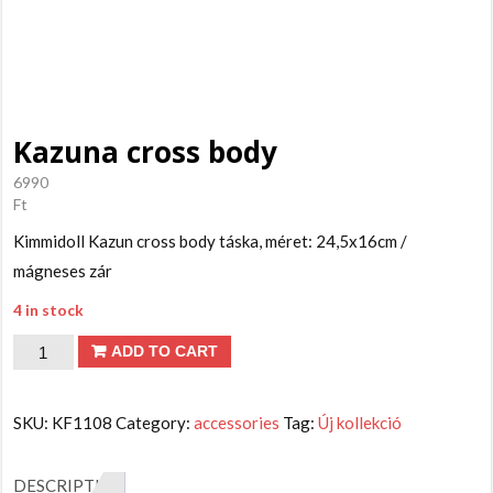
Kazuna cross body
6990
Ft
Kimmidoll Kazun cross body táska, méret: 24,5x16cm /
mágneses zár
4 in stock
Kazuna
ADD TO CART
cross
body
SKU:
KF1108
Category:
accessories
Tag:
Új kollekció
quantity
DESCRIPTION