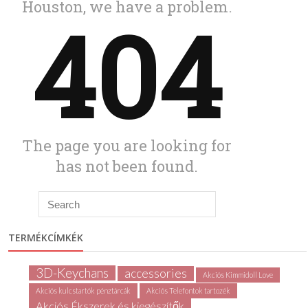
TERMÉKCÍMKÉK
3D-Keychans
accessories
Akciós Kimmidoll Love
Akciós kulcstartók pénztárcák
Akciós Telefontok tartozék
Akciós Ékszerek és kiegészítők