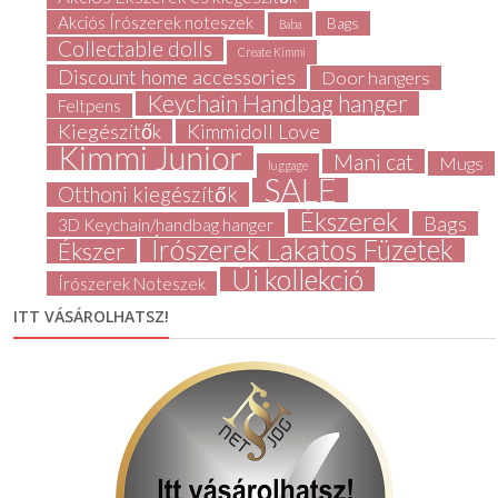
Akciós Írószerek noteszek
Bags
Baba
Collectable dolls
Create Kimmi
Discount home accessories
Door hangers
Keychain Handbag hanger
Feltpens
Kiegészítők
Kimmidoll Love
Kimmi Junior
Mani cat
Mugs
luggage
SALE
Otthoni kiegészítők
Ékszerek
Bags
3D Keychain/handbag hanger
Írószerek Lakatos Füzetek
Ékszer
Új kollekció
Írószerek Noteszek
ITT VÁSÁROLHATSZ!