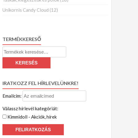
Unikornis Candy Cloud
(12)
TERMÉKKERESŐ
Keresés
a
KERESÉS
következőre:
IRATKOZZ FEL HÍRLEVELÜNKRE!
Emailcím:
Válassz hírlevél kategóriát:
Kimmidoll - Akciók, hírek