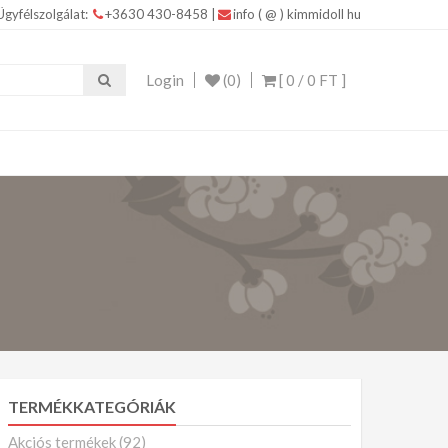
Ügyfélszolgálat:
+3630 430-8458
|
info ( @ ) kimmidoll hu
IDOLL ajándékokkal Kimmidoll – Ékszerek, Táskák,
Login
(0)
[ 0 /
0 FT
]
TERMÉKKATEGÓRIÁK
Akciós termékek
(92)