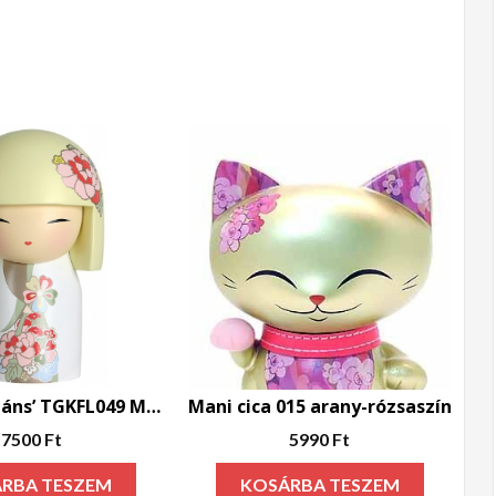
Ryoko ‘elegáns’ TGKFL049 Maxi
Mani cica 015 arany-rózsaszín
7500
Ft
5990
Ft
RBA TESZEM
KOSÁRBA TESZEM