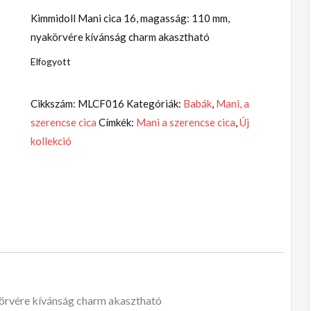
Kimmidoll Mani cica 16, magasság: 110 mm,
nyakörvére kívánság charm akasztható
Elfogyott
Cikkszám:
MLCF016
Kategóriák:
Babák
,
Mani, a
szerencse cica
Címkék:
Mani a szerencse cica
,
Új
kollekció
örvére kívánság charm akasztható