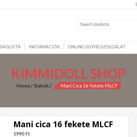
midoll
kozzon szeretteinek vagy csak lepje meg magát gyönyörű KIMM
rcák, Kulcstartók, Otthoni kiegészítők,
SÁGLISTA
INFORMÁCIÓK
ONLINE ÜGYFÉLSZOLGÁLAT
KIMMIDOLL SHOP
Home
Babák
Mani Cica 16 Fekete MLCF
Mani cica 16 fekete MLCF
5990
Ft