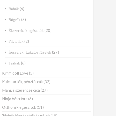
(6)
Babák
(3)
Bögrék
(20)
Ékszerek, kiegészítők
(2)
Filctollak
(27)
Írószerek, Lakatos füzetek
(6)
Táskák
Kimmidoll Love
(5)
Kulcstartók, pénztárcák
(32)
Mani, a szerencse cica
(27)
Ninja Warriors
(6)
Otthoni kiegészítők
(11)
Táskák, kiegészítők és pólók
(18)