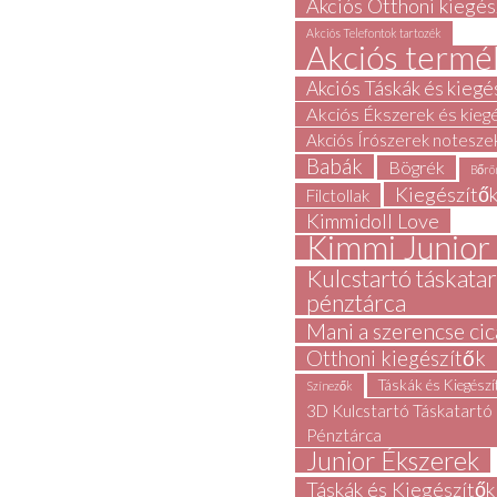
Akciós Otthoni kiegés
Akciós Telefontok tartozék
Akciós termé
Akciós Táskák és kiegé
Akciós Ékszerek és kieg
Akciós Írószerek notesze
Babák
Bögrék
Bőrö
Kiegészítő
Filctollak
Kimmidoll Love
Kimmi Junior
Kulcstartó táskata
pénztárca
Mani a szerencse cic
Otthoni kiegészítők
Táskák és Kiegész
Színezők
3D Kulcstartó Táskatartó
Pénztárca
Junior Ékszerek
Táskák és Kiegészítők