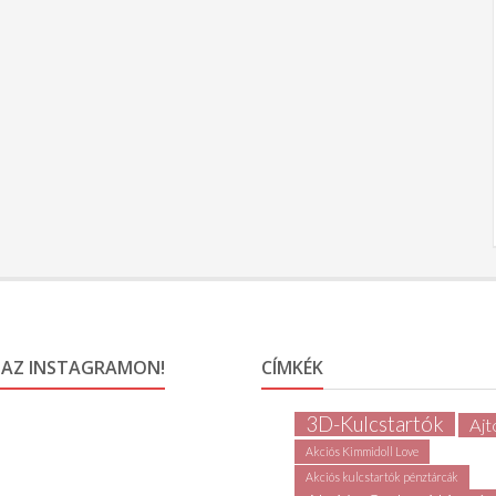
 AZ INSTAGRAMON!
CÍMKÉK
3D-Kulcstartók
Ajt
Akciós Kimmidoll Love
Akciós kulcstartók pénztárcák