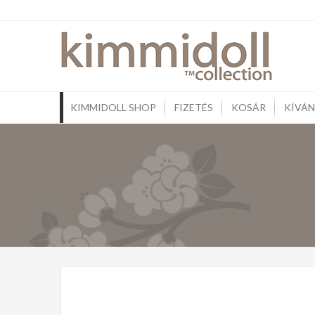
Skip
to
Kim
Ajándé
content
Pénztá
KIMMIDOLL SHOP
FIZETÉS
KOSÁR
KÍVÁN