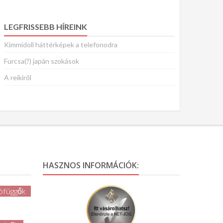
LEGFRISSEBB HÍREINK
Kimmidoll háttérképek a telefonodra
Furcsa(?) japán szokások
A reikiről
HASZNOS INFORMÁCIÓK:
ófüggők