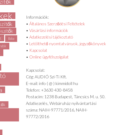
zítők
kek
Információk:
szítők
•
Általános Szerződési Feltételek
•
Vásárlási információk
észítők
•
Adatkezelési tájékoztató
k
Baba
•
Letölthető nyomtatványok, jegyzőkönyvek
ndök
•
Kapcsolat
k
•
Online ügyfélszolgálat
Kapcsolat:
rtó
Cég: AUDIÓ Szi-Ti Kft.
E-mail: info ( @ ) kimmidoll hu
a
Telefon: +3630 430-8458
Postacím: 1238 Budapest, Táncsics M. u. 50.
Adatkezelés, Webáruház nyilvántartási
ítők
száma: NAIH-97771/2016, NAIH-
97772/2016