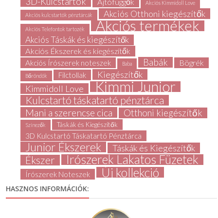
3D-Kulcstartók
Ajtófüggők
Akciós Kimmidoll Love
Akciós Otthoni kiegészítők
Akciós kulcstartók pénztárcák
Akciós termékek
Akciós Telefontok tartozék
Akciós Táskák és kiegészítők
Akciós Ékszerek és kiegészítők
Babák
Bögrék
Akciós Írószerek noteszek
Baba
Kiegészítők
Filctollak
Bőröndök
Kimmi Junior
Kimmidoll Love
Kulcstartó táskatartó pénztárca
Mani a szerencse cica
Otthoni kiegészítők
Táskák és Kiegészítők
Színezők
3D Kulcstartó Táskatartó Pénztárca
Junior Ékszerek
Táskák és Kiegészítők
Írószerek Lakatos Füzetek
Ékszer
Új kollekció
Írószerek Noteszek
HASZNOS INFORMÁCIÓK: