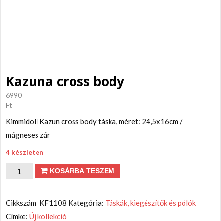
Kazuna cross body
6990
Ft
Kimmidoll Kazun cross body táska, méret: 24,5x16cm /
mágneses zár
4 készleten
Kazuna
KOSÁRBA TESZEM
cross
body
Cikkszám:
KF1108
Kategória:
Táskák, kiegészítők és pólók
mennyiség
Címke:
Új kollekció