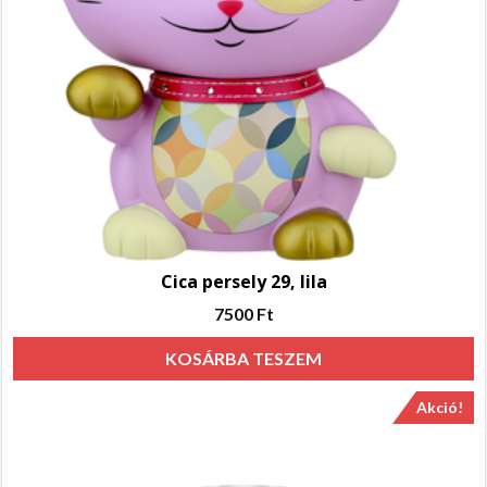
Cica persely 29, lila
7500
Ft
KOSÁRBA TESZEM
Akció!