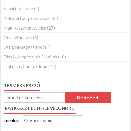
Kimmidoll Love
(5)
Kulcstartók, pénztárcák
(32)
Mani, a szerencse cica
(27)
Ninja Warriors
(6)
Otthoni kiegészítők
(11)
Táskák, kiegészítők és pólók
(18)
Unikornis Candy Cloud
(12)
TERMÉKKERESŐ
Keresés
KERESÉS
a
IRATKOZZ FEL HÍRLEVELÜNKRE!
következőre:
Emailcím: