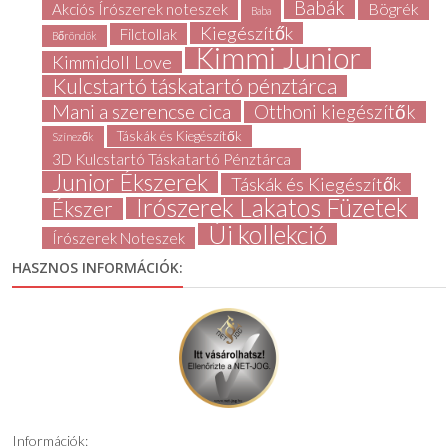
Babák
Bögrék
Akciós Írószerek noteszek
Baba
Kiegészítők
Filctollak
Bőröndök
Kimmi Junior
Kimmidoll Love
Kulcstartó táskatartó pénztárca
Mani a szerencse cica
Otthoni kiegészítők
Táskák és Kiegészítők
Színezők
3D Kulcstartó Táskatartó Pénztárca
Junior Ékszerek
Táskák és Kiegészítők
Írószerek Lakatos Füzetek
Ékszer
Új kollekció
Írószerek Noteszek
HASZNOS INFORMÁCIÓK:
Információk: