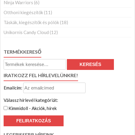
Ninja Warriors
(6)
Otthoni kiegészítők
(11)
Táskák, kiegészítők és pólók
(18)
Unikornis Candy Cloud
(12)
TERMÉKKERESŐ
Keresés
KERESÉS
a
IRATKOZZ FEL HÍRLEVELÜNKRE!
következőre:
Emailcím:
Válassz hírlevél kategóriát:
Kimmidoll - Akciók, hírek
LEGFRISSEBB HÍREINK