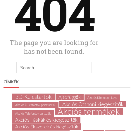
CÍMKÉK
3D-Kulcstartók
Ajtófüggők
Akciós Kimmidoll Love
Akciós Otthoni kiegészítők
Akciós kulcstartók pénztárcák
Akciós termékek
Akciós Telefontok tartozék
Akciós Táskák és kiegészítők
Akciós Ékszerek és kiegészítők